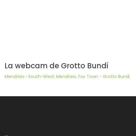
La webcam de Grotto Bundi
Mendrisio › South-West: Mendrisio, Fox Town − Grotto Bundi