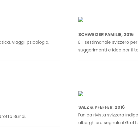
SCHWEIZER FAMILIE, 2016
tica, viaggi, psicologia,
È il settimanale svizzero pe
suggerimenti e idee per il t
SALZ & PFEFFER, 2016
l'unica rivista svizzera indi
Grotto Bundi.
alberghiero segnala il Grott